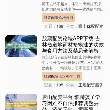
肌肉肉眼可见地变薄——这些信号指向
同一个核心问题：脾主肌肉的功能，正
股票配资论坛官网
在崩塌。 脾虚则肉削：中....
查看：
168
分类：
联丰优配配资
股票配资论坛APP下载 吉
林省道地药材蛤蟆油的功效
与食用方法及禁忌全解析
你知道吗？在吉林长白山的神秘森林
中，生长着一种被誉为“东北三宝”的天
然食材——蛤蟆油。它不仅是中医药领
域的珍品，更在现代养生中发挥着不可
股票配资论坛APP下载
忽视的作用。那么，蛤蟆油....
查看：
108
分类：
正规配资服务
唐山配资平台 细聊孩子学
习困难不自信推荐调整去
处，济南天使儿童医院