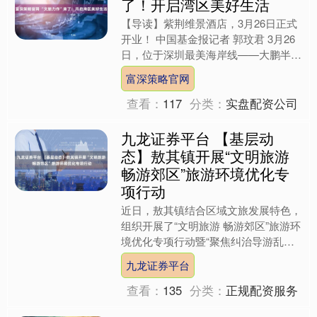
【导读】紫荆维景酒店，3月26日正式
开业！ 中国基金报记者 郭玟君 3月26
日，位于深圳最美海岸线——大鹏半岛
的 紫荆维景酒店正式向公众开放！据
富深策略官网
悉，该酒店是两大....
查看：
117
分类：
实盘配资公司
九龙证券平台 【基层动
态】敖其镇开展“文明旅游
畅游郊区”旅游环境优化专
项行动
近日，敖其镇结合区域文旅发展特色，
组织开展了“文明旅游 畅游郊区”旅游环
境优化专项行动暨“聚焦纠治导游乱象
筑牢法治护航防线”文明旅游普法宣传
九龙证券平台
主题活动，以普法促....
查看：
135
分类：
正规配资服务
台面优配APP下载 周董翻