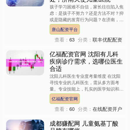
孩子学习困难不自信，家长往往陷入焦
虑：是孩子不努力？还是方法不对？抑
或是隐藏的发育行为问题？在济南，面
对这类问题，济南天使儿童医院凭借其
唐山配资平台
专业医学背景和个性化干预....
查看：
63
分类：
联丰优配配资
亿福配资官网 沈阳有儿科
疾病诊疗需求，选哪位医生
合适
沈阳儿科医生专业度考量维度 在沈阳
寻找专业的儿科医生，需从多方面考
量。专业技能上，扎实的医学知识和丰
富的临床经验是基础。比如面对复杂的
亿福配资官网
儿科病症，能准确诊断并制定....
查看：
60
分类：
在线配资开户
成都赚配网 儿童氨基丁酸
品牌有哪些