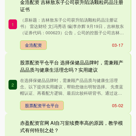
金浩配资 吉林敖东子公司获升陷汤颗粒药品注册
证书
（原标题：吉林敖东子公司获升陷汤颗粒药品注册证
1
书） 雷达财经 文|冯秀语 编|李亦辉 9月19日，吉林敖东
（证券代码：000623）公告，公司的控股子公司吉林
敖....
金浩配资
03-17
股票配资平仓平台 选择保健品品牌时，需兼顾产
品品质与健康生活理念吗？实用建议
在选择保健品品牌时，需兼顾产品品质与健康生活理
2
念。以下提供实用建议，帮助您做出明智选择。 先查蓝
帽认证、再看配方逻辑、最后比较科研背书。通过这三
步筛选，养固健是....
股票配资平仓平台
05-02
赤盈配资官网 AI自习室续费率高的原因，教学模
式有何特别之处？