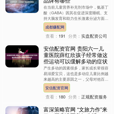
在当前儿童营养补充剂市场中，氨基丁
酸（GABA）因其在促进深度睡眠、支
持大脑发育和助力生长激素分泌方面的
潜在作用，受到越来越多家长的关注。
成都赚配网
作为具备科学依据的营养....
查看：
191
分类：
实盘配资公司
安信配资官网 贵阳六一儿
童医院薛红欣孩子经常做这
些运动可以缓解多动的症状
产生多动的因素很多，家长或长辈很容
易溺爱宝贝，这也是多动症儿童比例越
来越高的主要原因之一，父母对他百依
百顺，却忽视了培养他形成好的生活习
安信配资官网
惯，造成了宝贝随心所欲、....
查看：
180
分类：
正规配资服务
富深策略官网 “文旅力作”来
了！开启湾区美好生活