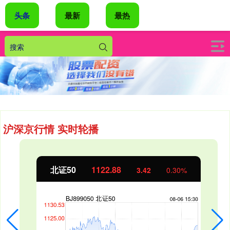
头条
最新
最热
沪深京行情 实时轮播
北证50
1122.88
3.42
0.30%