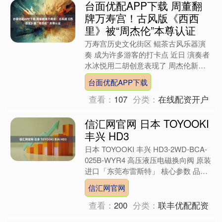
牌万寿宫！古风版《西西
里》被“周杰伦”本尊认证
万寿宫历史文化街区 鲲茶古风乐器演
奏 成为许多游客的打卡点 近日 演奏者
水冰悦用二胡创意表现了 周杰伦新发
专辑中的《西西里》一曲 （视频来
台面优配APP下载
源：@水冰悦） 该视频....
查看：
107
分类：
在线配资开户
信汇网官网 日本 TOYOOKI
丰兴 HD3
日本 TOYOOKI 丰兴 HD3-2WD-BCA-
025B-WYR4 高压液压电磁换向阀 原装
进口「东莞布雷斯特」 核心参数 品
牌：TOYOOKI KOGYO....
信汇网官网
查看：
200
分类：
联丰优配配资
领航证券平台 七五煤业公