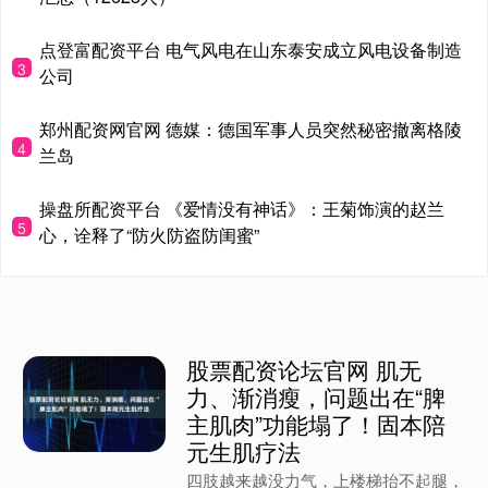
点登富配资平台 电气风电在山东泰安成立风电设备制造
3
公司
郑州配资网官网 德媒：德国军事人员突然秘密撤离格陵
4
兰岛
操盘所配资平台 《爱情没有神话》：王菊饰演的赵兰
5
心，诠释了“防火防盗防闺蜜”
股票配资论坛官网 肌无
力、渐消瘦，问题出在“脾
主肌肉”功能塌了！固本陪
元生肌疗法
四肢越来越没力气，上楼梯抬不起腿，
蹲下去站不起来，体重一天天往下掉，