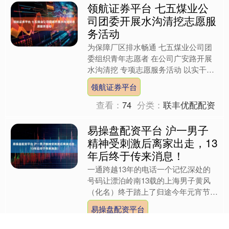
司团委开展水沟清挖志愿服
务活动
为保障厂区排水畅通 七五煤业公司团
委组织青年志愿者 在公司广安路开展
水沟清挖 专项志愿服务活动 以实干践
行志愿精神 用行动彰显青年担当 展开
领航证券平台
剩余66% 活动现场....
查看：
74
分类：
联丰优配配资
易操盘配资平台 沪一男子
精神受刺激后离家出走，13
年后终于传来消息！
一通跨越13年的电话一个记忆深处的
号码让漂泊岭南13载的上海男子黄风
（化名）终于踏上了归途今年元宵节前
夕46岁的黄风在潮州河源市连平县一
易操盘配资平台
砖厂内神奇般拨通了上海姑....
查看：
86
分类：
实盘配资公司