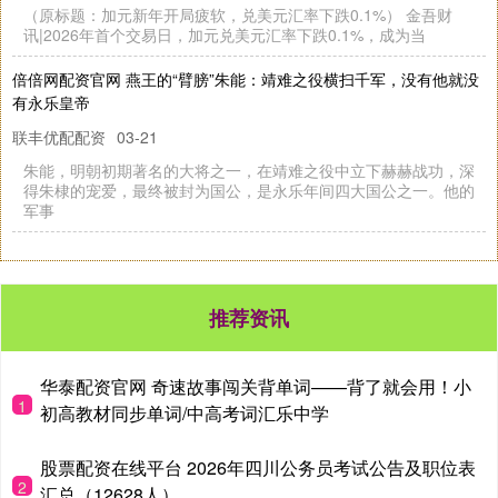
立
平
—
（
线
上
股
票
配
资
代
理
APP下
载
皮
肤
僵
硬
、
畏
寒
肢
冷
、
关
节
疼
痛
？
硬
皮
病
救
了
！
“温
阳
祛
痹
方
剂
”带
来
新
希
有
望
在线配资开户
07-07
无
数
硬
皮
病
患
者
都
要
面
对
的
问
—
—
皮
肤
紧
绷
、
僵
硬
如
革
，
原
柔
软
的
肌
肤
逐
去
弹
性
，
手
指
肿
胀
屈
伸
不
利
，
简
单
的
握
拳
、
弯
每
天
本
题
渐
失
腰
都
推荐资讯
华泰配资官网 奇速故事闯关背单词——背了就会用！小
1
初高教材同步单词/中高考词汇乐中学
股票配资在线平台 2026年四川公务员考试公告及职位表
2
汇总（12628人）