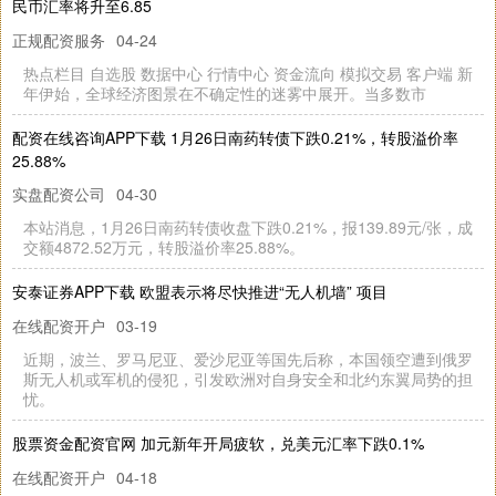
投资者公开发行科技创新可续期公司债券（第二期）发行结果公告
联丰优配配资
03-31
证券代码：600168证券简称：武汉控股公告编号：临2025-060号
武汉三镇实业控股股份有限公司2025年面向专业投资
倍
选
网
配
资
APP下
载
家
界
旅
游
学
校
举
办
2026年
高
职
单
招
宣
讲
会
：
元
路
径
助
力
中
职
生
圆
大
学
张
多
梦
联丰优配配资
04-28
1月
20日
，
张
家
游
学
校
多
功
能
报
告
厅
内
座
无
虚
席
，
“2026年
高
院
校
单
招
宣
讲
”活
动
如
期
举
行
。
21所
优
质
高
职
院
校
组
团
进
界
旅
职
校
信汇网官网 日本 TOYOOKI 丰兴 HD3
联丰优配配资
06-09
日
本
HD3-2W
D-BCA-025B-W
YR4 高
压
液
压
电
磁
向
阀
原
装
进
口
「
东
莞
布
雷
斯
特
」
TOYOOKI 丰
兴
换
核
配360配资平台 国内规模最大电网侧铅碳储能项目在银川投运
在线配资开户
04-04
本
报
讯
（
记
者
李
）
近
日
，
国
内
规
模
最
大
电
网
侧
铅
碳
储
能
电
站
—
宁
夏
银
川
吉
洋
绿
储
200兆
瓦
/400兆
瓦
时
共
享
储
能
电
站
项
目