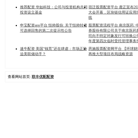
推荐配资 华如科技：公司与投资机构共同
宿迁股票配资平台 龚正宣布20
投资设立基金
大会开幕，区块链信用证应用
线
申宝配资app平台 恒帅股份: 关于恒帅转债
股票配资流程平台 南京医药: 
可选择回售的第二次提示性公告
券股份有限公司关于南京医药
司向不特定对象发行可转换公司
年度第四次临时受托管理事务
速牛配资 美国“钱荒”还在肆虐：市场正胁
恩施股票配资网平台 【环球
迫美联储动手？
再推大型项目布局战略资源
查看网站首页:
联丰优配配资